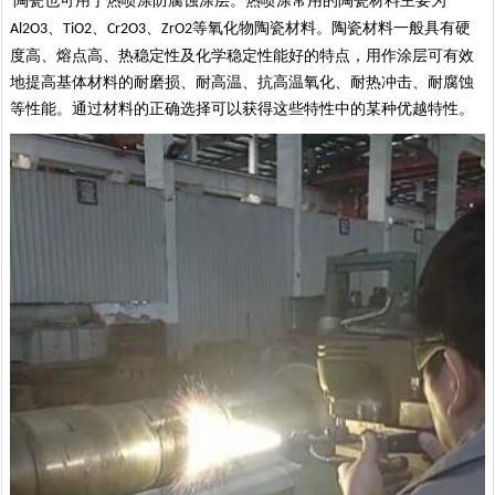
陶瓷也可用于热喷涂防腐蚀涂层。热喷涂常用的陶瓷材料主要为
、
、
、
等氧化物陶瓷材料
。
陶瓷材料
一
般具有硬
Al2O3
TiO2
Cr2O3
ZrO2
度高、熔点高、热稳定性及化学稳定性能好的特点
，
用作涂层可有效
地提高基体材料的耐磨损、耐高温、抗高温氧化、耐热冲击、耐腐蚀
等性能。通过材料的正确选择可以获得这些特性中的某种优越特性。