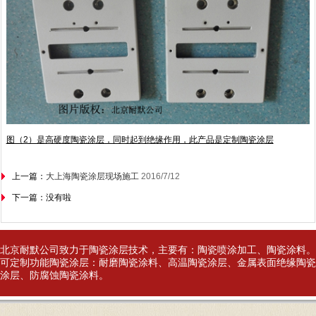
图（2）是高硬度陶瓷涂层，同时起到绝缘作用，此产品是定制陶瓷涂层
上一篇：
大上海陶瓷涂层现场施工
2016/7/12
下一篇：没有啦
北京耐默公司致力于
陶瓷涂层
技术，主要有：
陶瓷喷涂
加工、
陶瓷涂料
。
可定制功能陶瓷涂层：耐磨陶瓷涂料、高温陶瓷涂层、金属表面绝缘陶瓷
涂层、防腐蚀陶瓷涂料。